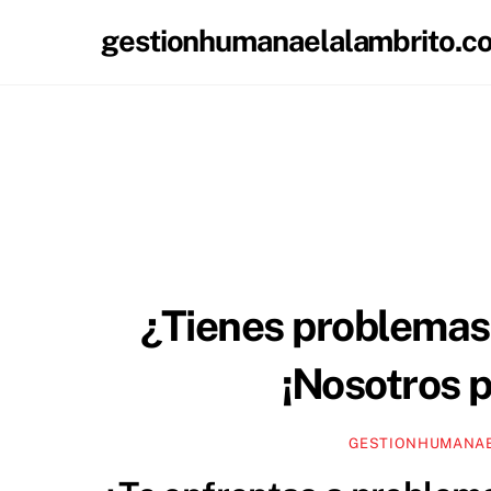
Skip
gestionhumanaelalambrito.c
to
content
¿Tienes problemas
¡Nosotros 
GESTIONHUMANAE