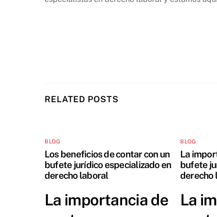
RELATED POSTS
BLOG
BLOG
Los beneficios de contar con un
La impor
bufete jurídico especializado en
bufete ju
derecho laboral
derecho 
La importancia de
La im