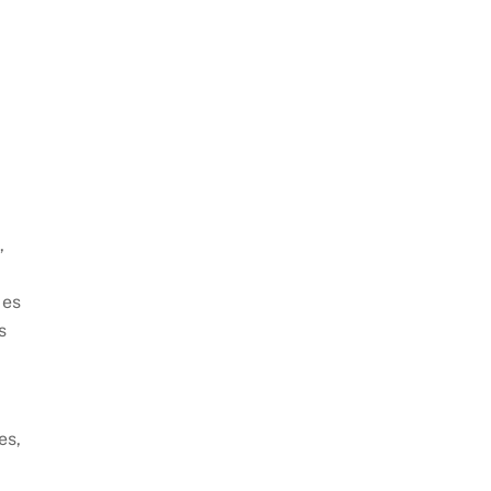
s
,
 es
s
es,