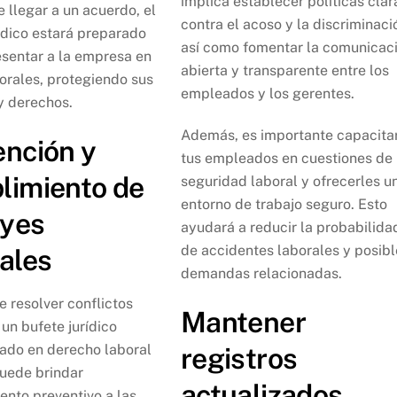
implica establecer políticas clar
e llegar a un acuerdo, el
contra el acoso y la discriminaci
ídico estará preparado
así como fomentar la comunicac
esentar a la empresa en
abierta y transparente entre los
borales, protegiendo sus
empleados y los gerentes.
y derechos.
Además, es importante capacita
ención y
tus empleados en cuestiones de
limiento de
seguridad laboral y ofrecerles u
entorno de trabajo seguro. Esto
eyes
ayudará a reducir la probabilida
de accidentes laborales y posibl
ales
demandas relacionadas.
 resolver conflictos
Mantener
 un bufete jurídico
zado en derecho laboral
registros
uede brindar
actualizados
ento preventivo a las