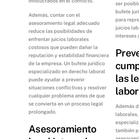
involucrados en el conflicto.
ser posibl
bufete jur
Además, contar con el
para repr
asesoramiento legal adecuado
juicios la
reduce las posibilidades de
intereses 
enfrentar juicios laborales
costosos que pueden dañar la
Prev
reputación y estabilidad financiera
cump
de la empresa. Un bufete jurídico
especializado en derecho laboral
las l
puede ayudar a prevenir
situaciones conflictivas y resolver
labor
cualquier problema antes de que
se convierta en un proceso legal
Además de
prolongado.
laborales,
especiali
Asesoramiento
también p
asesorami